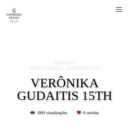
DEBUTANTE
BUFFET AMERICA
28/OUTUBRO/2016
VERÔNIKA
GUDAITIS 15TH
1869
visualizações
4
curtidas