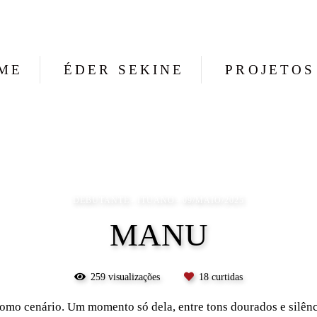
ME
ÉDER SEKINE
PROJETOS
DEBUTANTE
ITUANO
09/MAIO/2025
MANU
259
visualizações
18
curtidas
como cenário. Um momento só dela, entre tons dourados e silênci