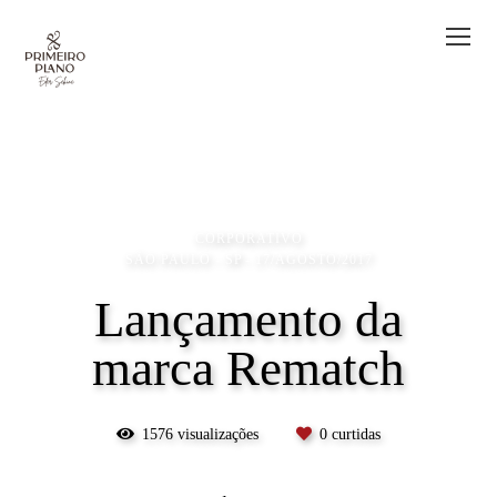
CORPORATIVO
SÃO PAULO - SP
17/AGOSTO/2017
Lançamento da
marca Rematch
1576
visualizações
0
curtidas